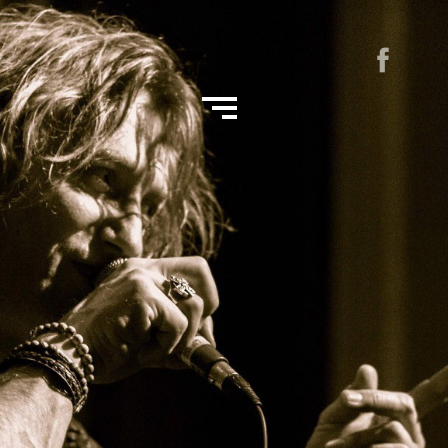
Bio
CD bestellen "Laitsje om de blues"
Foto's
Muziek
Gitaarles
Contact